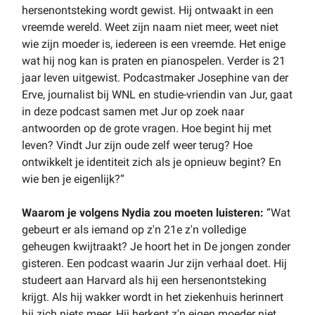
hersenontsteking wordt gewist. Hij ontwaakt in een
vreemde wereld. Weet zijn naam niet meer, weet niet
wie zijn moeder is, iedereen is een vreemde. Het enige
wat hij nog kan is praten en pianospelen. Verder is 21
jaar leven uitgewist. Podcastmaker Josephine van der
Erve, journalist bij WNL en studie-vriendin van Jur, gaat
in deze podcast samen met Jur op zoek naar
antwoorden op de grote vragen. Hoe begint hij met
leven? Vindt Jur zijn oude zelf weer terug? Hoe
ontwikkelt je identiteit zich als je opnieuw begint? En
wie ben je eigenlijk?“
Waarom je volgens Nydia zou moeten luisteren:
“Wat
gebeurt er als iemand op z'n 21e z'n volledige
geheugen kwijtraakt? Je hoort het in De jongen zonder
gisteren. Een podcast waarin Jur zijn verhaal doet. Hij
studeert aan Harvard als hij een hersenontsteking
krijgt. Als hij wakker wordt in het ziekenhuis herinnert
hij zich niets meer. Hij herkent z'n eigen moeder niet,