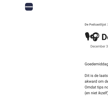
De Podcastlijst
🎙🎧 
December 3
Goedemiddag
Dit is de laat
akward om deze
Omdat tips no
(en niet ikzel