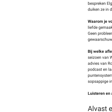
bespreken Elg
duiken ze in 
Waarom je vo
liefde gemaak
Geen probleem
gewaarschuw
Bij welke afl
seizoen van W
advies van Ro
podcast en la
puntensysteme
sopsappige in
Luisteren en
Alvast 