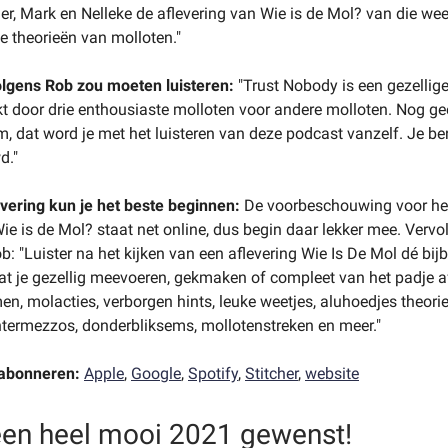
er, Mark en Nelleke de aflevering van Wie is de Mol? van die we
de theorieën van molloten."
lgens Rob zou moeten luisteren:
"Trust Nobody is een gezellig
t door drie enthousiaste molloten voor andere molloten. Nog g
, dat word je met het luisteren van deze podcast vanzelf. Je be
d."
evering kun je het beste beginnen:
De voorbeschouwing voor he
ie is de Mol? staat net online, dus begin daar lekker mee. Vervo
b: "Luister na het kijken van een aflevering Wie Is De Mol dé bi
at je gezellig meevoeren, gekmaken of compleet van het padje a
n, molacties, verborgen hints, leuke weetjes, aluhoedjes theorie
termezzos, donderbliksems, mollotenstreken en meer."
 abonneren:
Apple
,
Google
,
Spotify
,
Stitcher
,
website
een heel mooi 2021 gewenst!