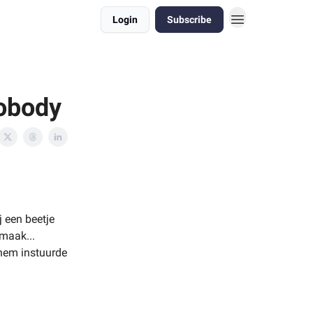
Login
Subscribe
Nobody
j een beetje
 maak...
 hem instuurde