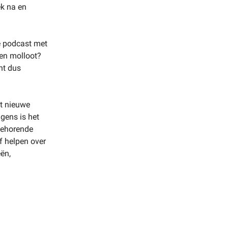
ek na en
e podcast met
een molloot?
nt dus
t nieuwe
lgens is het
jbehorende
f helpen over
ën,