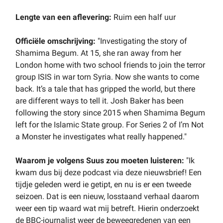
Lengte van een aflevering:
Ruim een half uur
Officiële omschrijving:
"Investigating the story of
Shamima Begum. At 15, she ran away from her
London home with two school friends to join the terror
group ISIS in war torn Syria. Now she wants to come
back. It’s a tale that has gripped the world, but there
are different ways to tell it. Josh Baker has been
following the story since 2015 when Shamima Begum
left for the Islamic State group. For Series 2 of I’m Not
a Monster he investigates what really happened."
Waarom je volgens Suus zou moeten luisteren:
"Ik
kwam dus bij deze podcast via deze nieuwsbrief! Een
tijdje geleden werd ie getipt, en nu is er een tweede
seizoen. Dat is een nieuw, losstaand verhaal daarom
weer een tip waard wat mij betreft. Hierin onderzoekt
de BBC-journalist weer de beweegredenen van een