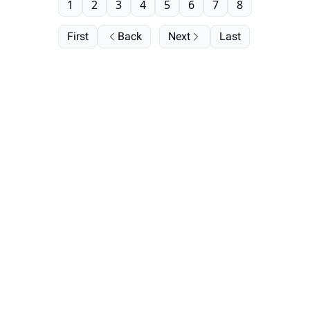
1
2
3
4
5
6
7
8
First
Back
Next
Last