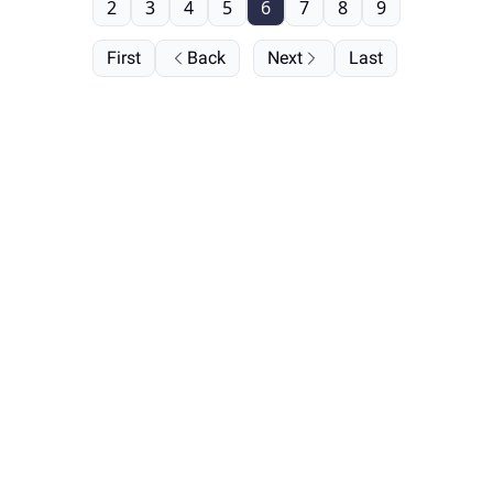
2
3
4
5
6
7
8
9
First
Back
Next
Last